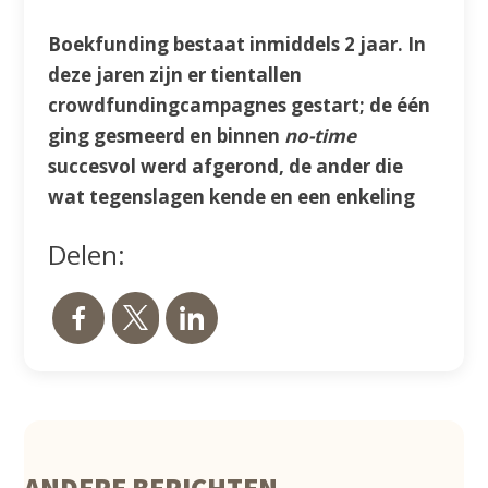
Boekfunding bestaat inmiddels 2 jaar. In
deze jaren zijn er tientallen
crowdfunding­campagnes gestart; de één
ging gesmeerd en binnen
no-time
succesvol werd afgerond, de ander die
wat tegenslagen kende en een enkeling
die helaas niet de eindstreep haalde.
Delen:
Maar waarom verloopt bij de ene de
crowdfunding vlekkeloos en gaat het bij
de ander soms moeizaam? Dit heeft met
verschillende zaken te maken die we
graag aan je toelichten in deze blog.
CROWDFUNDING IS EEN GOEDE
VOORBEREIDING
ANDERE BERICHTEN