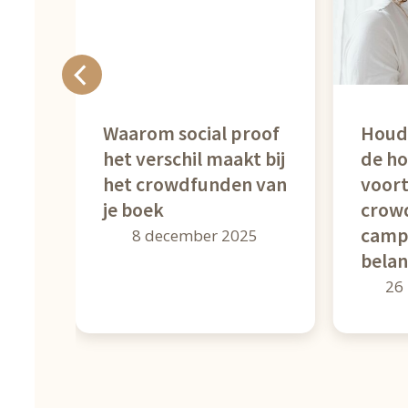
Waarom social proof
Houd 
het verschil maakt bij
de h
e
het crowdfunden van
voort
je boek
crow
camp
8 december 2025
belang
26