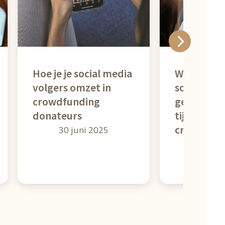
Hoe je je social media
Wat te doen
volgers omzet in
social med
crowdfunding
geen react
donateurs
tijdens je
crowdfun
30 juni 2025
30 ju