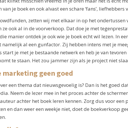
at klinkt misschien vreemd in je oren maar het is echt mog
n van je boek en ook alvast een schare ‘fans’, liefhebber
rowdfunden, zetten wij met elkaar in op het ondertussen
n ze ook al in de voorverkoop. Dat doe je met tegenpresta
ie manier ontdek je ook wie je boek echt wil lezen. In eer
t namelijk al een gunfactor. Zij hebben intens met je mee
 start je met je bestaande netwerk en heb je van tevoren 
komt te staan. Het zou jammer zijn als je project niet slaa
je marketing geen goed
jij over een thema dat nieuwsgevoelig is? Dan is het goed
edia. Neem de lezer mee in het proces achter de scherme
auteur achter het boek leren kennen. Zorg dus voor een pe
sten en dan weer een weekje niet, doet de boekverkoop gee
en.