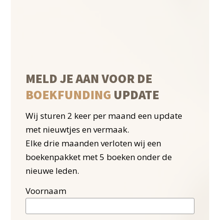
van de hoofdpersonages uit Vluchtvrouw, is
het geworden. WOW! Vanaf het moment dat
ik begon met schrijven had ik deze cover in
gedachten dus het is voor mij een mijlpaal
dat het nu eindelijk na 10 jaar zover is. Ik ben
MELD JE AAN VOOR DE
zo benieuwd wat jullie, mijn donateurs ervan
BOEKFUNDING
UPDATE
vinden! Laat het me weten in de comments,
social media of via een appje.
Wij sturen 2 keer per maand een update
met nieuwtjes en vermaak.
Liefs Maaike
Elke drie maanden verloten wij een
boekenpakket met 5 boeken onder de
nieuwe leden.
Voornaam