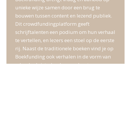
unieke wijze samen door een brug te
bouwen tussen content en lezend publiek.
Dit crowdfundingplatform geeft
schrijftalenten een podium om hun verhaal
te vertellen, en lezers een stoel op de eerste
rij. Naast de traditionele boeken vind je op
Boekfunding ook verhalen in de vorm van
e-books, luisterboeken, podcasts en
videocontent.
SERVICE
Algemene voorwaarden
Privacy verklaring
Vragen