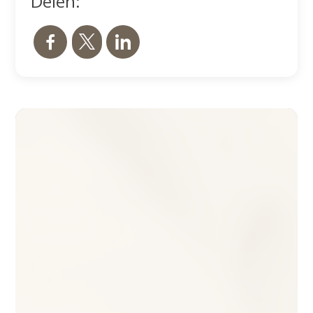
Delen:
Lieve allemaal
De boekfunding voor Vluchtvrouw zit op 87%,
hoe geweldig is dat?! Ik ben bijzonder blij,
dankbaar en verguld met dit resultaat en
allemaal dankzij jullie! Uiteraard heb ik niet
stilgezeten de afgelopen tijd. Naast redactie
en een correctieronde is ook de omslag klaar.
Mijlpaal
Wat een prachtige ingezoomde foto van een