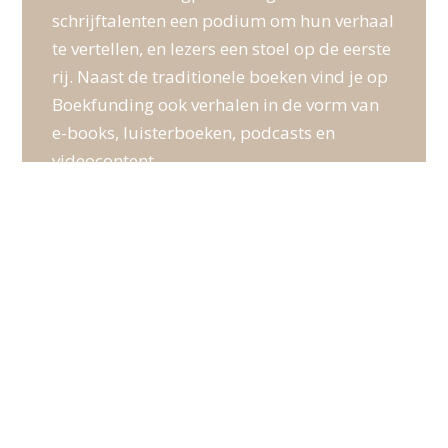
schrijftalenten een podium om hun verhaal
te vertellen, en lezers een stoel op de eerste
rij. Naast de traditionele boeken vind je op
Boekfunding ook verhalen in de vorm van
e-books, luisterboeken, podcasts en
videocontent.
SERVICE
Algemene voorwaarden
Privacy verklaring
Vragen
Login
CONTACT