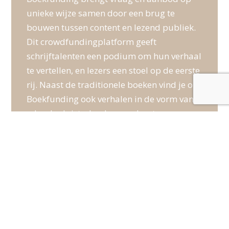
unieke wijze samen door een brug te
bouwen tussen content en lezend publiek.
Dit crowdfundingplatform geeft
schrijftalenten een podium om hun verhaal
te vertellen, en lezers een stoel op de eerste
rij. Naast de traditionele boeken vind je op
Boekfunding ook verhalen in de vorm van
e-books, luisterboeken, podcasts en
videocontent.
SERVICE
Algemene voorwaarden
Privacy verklaring
Vragen