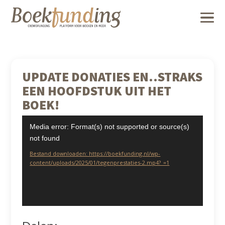
UPDATE DONATIES EN..STRAKS
EEN HOOFDSTUK UIT HET
BOEK!
Videospeler
Media error: Format(s) not supported or source(s)
not found
Bestand downloaden: https://boekfunding.nl/wp-
content/uploads/2025/01/tegenprestaties-2.mp4?_=1