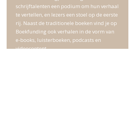
schrijftalenten een podium om hun verhaal
te vertellen, en lezers een stoel op de eerste
rij. Naast de traditionele boeken vind je op
Boekfunding ook verhalen in de vorm van
e-books, luisterboeken, podcasts en
videocontent.
SERVICE
Algemene voorwaarden
Privacy verklaring
Vragen
Login
CONTACT