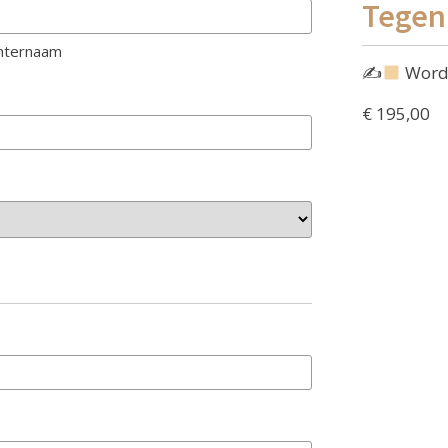
Tegen
hternaam
✍
Words
€ 195,00