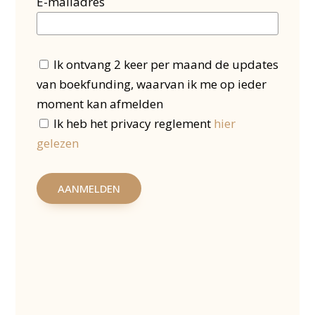
E-mailadres
schrijvers die op zoek zijn naar financiering
voor hun project. Met de juiste aanpak, is
Boekfunding jouw sleutel tot succes. 90% van
de projecten slaagt!!
Ik ontvang 2 keer per maand de updates
van boekfunding, waarvan ik me op ieder
moment kan afmelden
Ik heb het privacy reglement
hier
gelezen