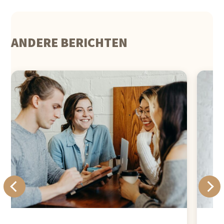
Wat is Boekfunding?
Boekfunding is een platform dat je helpt met
ANDERE BERICHTEN
het uitgeven van je boek. Het is manier van
financiering, die is ontwikkeld voor auteurs
die niet financieel gesteund worden door
uitgevers. In plaats van op zoek te gaan naar
een traditionele uitgever, kun je jouw
boekidee presenteren aan het publiek.
Boekliefhebbers steunen de totstandkoming
van jouw boek in ruil voor een beloning (ook
wel een tegenprestatie genoemd). Dit
beloningsmodel zorgt ervoor dat mensen
enthousiast zijn om te geven, en stelt jou in
staat om je boek te financieren zonder dat je
je zorgen hoeft te maken om de financiële