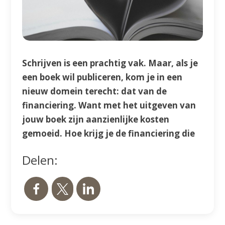
Schrijven is een prachtig vak. Maar, als je
een boek wil publiceren, kom je in een
nieuw domein terecht: dat van de
financiering. Want met het uitgeven van
jouw boek zijn aanzienlijke kosten
gemoeid. Hoe krijg je de financiering die
je nodig hebt om jouw verhaal tot leven
Delen:
te brengen? Dit is waar Boekfunding om
de hoek komt kijken. In deze blog lees je
de voordelen van Boekfunding, zodat jij
jouw verhaal ook financieel laat
schitteren.